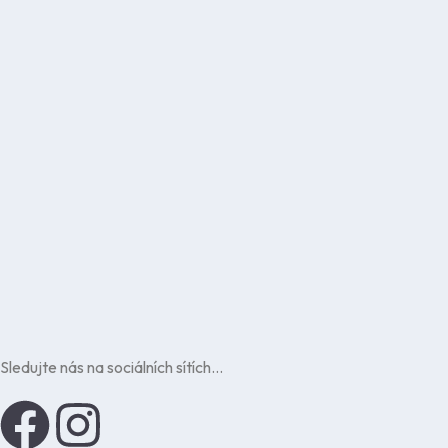
Zavolejte nám na
+420 608 425 625
nebo napište
e-mail
.
Další kontakty
Sledujte nás na sociálních sítích…