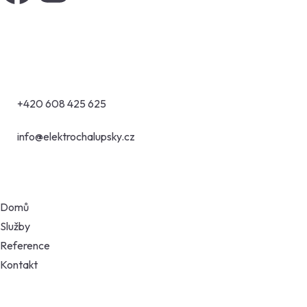
Kontakty
Buková 73, 252 65 Holubice – Kozinec
+420 608 425 625
info@elektrochalupsky.cz
Odkazy
Domů
Služby
Reference
Kontakt
Rychlý dotaz