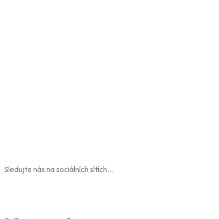
scelerisque ipsum eros a nulla suspendisse.
Rates 4.8/5.0





Purus ut faucibus pulvinar elementum integer
terdum consectetur libero id.
Sledujte nás na sociálních sítích…