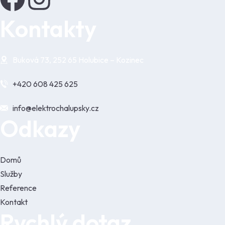
Kontakty
Buková 73, 252 65 Holubice – Kozinec
+420 608 425 625
info@elektrochalupsky.cz
Odkazy
Domů
Služby
Reference
Kontakt
Rychlý dotaz