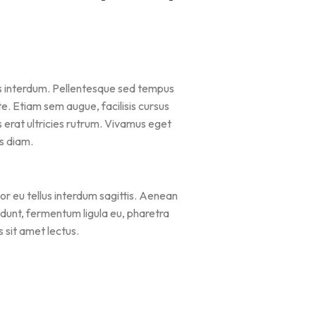
us interdum. Pellentesque sed tempus
te. Etiam sem augue, facilisis cursus
is erat ultricies rutrum. Vivamus eget
s diam.
lor eu tellus interdum sagittis. Aenean
idunt, fermentum ligula eu, pharetra
s sit amet lectus.