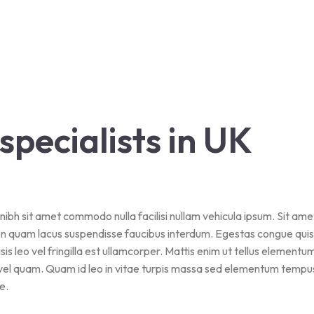
pecialists in UK
nibh sit amet commodo nulla facilisi nullam vehicula ipsum. Sit ame
on quam lacus suspendisse faucibus interdum. Egestas congue qui
s leo vel fringilla est ullamcorper. Mattis enim ut tellus elementum 
vel quam. Quam id leo in vitae turpis massa sed elementum tempus
e.