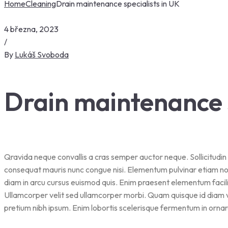
Home
Cleaning
Drain maintenance specialists in UK
4 března, 2023
/
By
Lukáš Svoboda
Drain maintenance s
Qravida neque convallis a cras semper auctor neque. Sollicitudin 
consequat mauris nunc congue nisi. Elementum pulvinar etiam n
diam in arcu cursus euismod quis. Enim praesent elementum facilisi
Ullamcorper velit sed ullamcorper morbi. Quam quisque id diam 
pretium nibh ipsum. Enim lobortis scelerisque fermentum in ornar