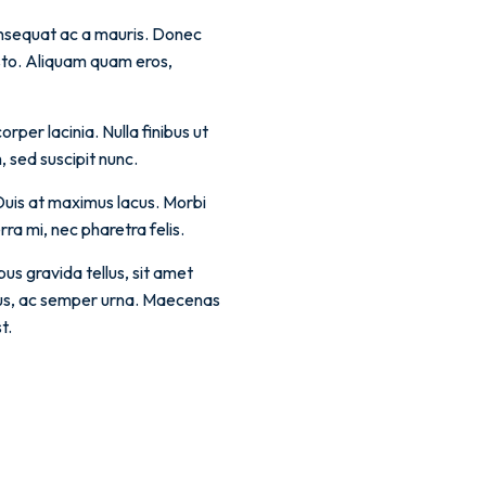
consequat ac a mauris. Donec
justo. Aliquam quam eros,
rper lacinia. Nulla finibus ut
 sed suscipit nunc.
 Duis at maximus lacus. Morbi
rra mi, nec pharetra felis.
us gravida tellus, sit amet
ellus, ac semper urna. Maecenas
t.