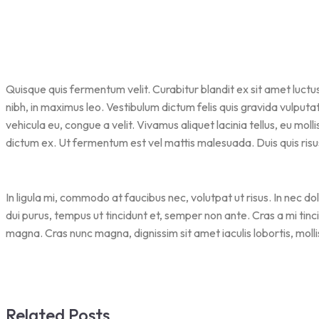
Quisque quis fermentum velit. Curabitur blandit ex sit amet luct
nibh, in maximus leo. Vestibulum dictum felis quis gravida vulputa
vehicula eu, congue a velit. Vivamus aliquet lacinia tellus, eu moll
dictum ex. Ut fermentum est vel mattis malesuada. Duis quis risu
In ligula mi, commodo at faucibus nec, volutpat ut risus. In nec do
dui purus, tempus ut tincidunt et, semper non ante. Cras a mi tinc
magna. Cras nunc magna, dignissim sit amet iaculis lobortis, molli
Related Posts