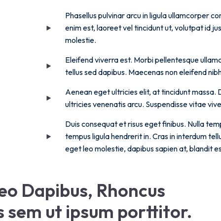
Phasellus pulvinar arcu in ligula ullamcorper 
enim est, laoreet vel tincidunt ut, volutpat id 
molestie.
Eleifend viverra est. Morbi pellentesque ullamco
tellus sed dapibus. Maecenas non eleifend nibh,
Aenean eget ultricies elit, at tincidunt massa.
ultricies venenatis arcu. Suspendisse vitae vive
Duis consequat et risus eget finibus. Nulla temp
tempus ligula hendrerit in. Cras in interdum t
eget leo molestie, dapibus sapien at, blandit es
leo Dapibus, Rhoncus 
sem ut ipsum porttitor.