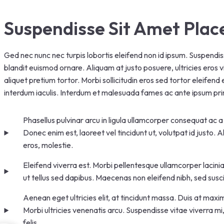
Suspendisse Sit Amet Plac
Ged nec nunc nec turpis lobortis eleifend non id ipsum. Suspendis
blandit euismod ornare. Aliquam at justo posuere, ultricies eros v
aliquet pretium tortor. Morbi sollicitudin eros sed tortor eleifend
interdum iaculis. Interdum et malesuada fames ac ante ipsum prim
Phasellus pulvinar arcu in ligula ullamcorper consequat ac a
Donec enim est, laoreet vel tincidunt ut, volutpat id justo.
eros, molestie.
Eleifend viverra est. Morbi pellentesque ullamcorper lacinia.
ut tellus sed dapibus. Maecenas non eleifend nibh, sed susci
Aenean eget ultricies elit, at tincidunt massa. Duis at maxi
Morbi ultricies venenatis arcu. Suspendisse vitae viverra mi
felis.