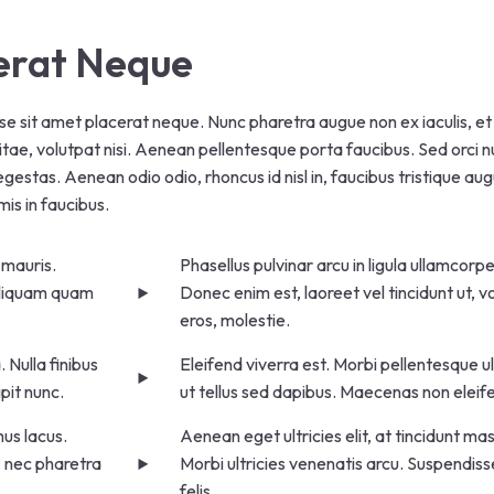
erat Neque
se sit amet placerat neque. Nunc pharetra augue non ex iaculis, et
itae, volutpat nisi. Aenean pellentesque porta faucibus. Sed orci nu
 egestas. Aenean odio odio, rhoncus id nisl in, faucibus tristique a
is in faucibus.
 mauris.
Phasellus pulvinar arcu in ligula ullamcor
 Aliquam quam
Donec enim est, laoreet vel tincidunt ut, 
eros, molestie.
 Nulla finibus
Eleifend viverra est. Morbi pellentesque ul
pit nunc.
ut tellus sed dapibus. Maecenas non eleife
mus lacus.
Aenean eget ultricies elit, at tincidunt ma
, nec pharetra
Morbi ultricies venenatis arcu. Suspendiss
felis.