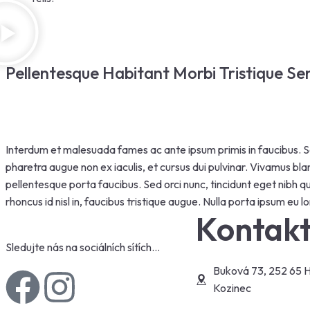
Pellentesque Habitant Morbi Tristique Se
Interdum et malesuada fames ac ante ipsum primis in faucibus. Se
pharetra augue non ex iaculis, et cursus dui pulvinar. Vivamus bla
pellentesque porta faucibus. Sed orci nunc, tincidunt eget nibh qu
rhoncus id nisl in, faucibus tristique augue. Nulla porta ipsum eu l
Kontak
Sledujte nás na sociálních sítích…
Buková 73, 252 65 H
Kozinec