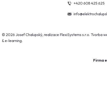
+420 608 425 625
info@elektrochalups
© 2026 Josef Chalupský, realizace
FlexiSystems s.r.o.
Tvorba w
&
e-learning
.
Firma e