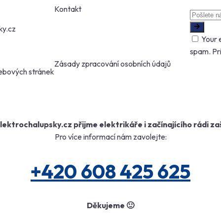
Kontakt
ky.cz
Your e
spam.
Pr
Zásady zpracování osobních údajů
ebových stránek
lektrochalupsky.cz přijme elektrikáře i začínajícího rádi za
Pro více informací nám zavolejte:
+420 608 425 625
Děkujeme 🙂