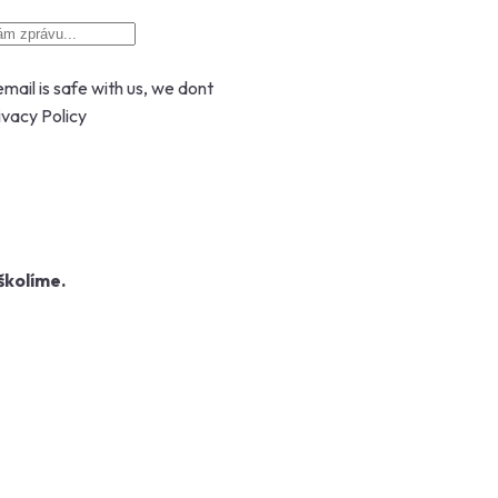
mail is safe with us, we dont
ivacy Policy
školíme.