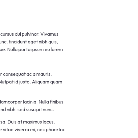
 cursus dui pulvinar. Vivamus
nc, tincidunt eget nibh quis,
ugue. Nulla porta ipsum eu lorem
per consequat ac a mauris.
volutpat id justo. Aliquam quam
lamcorper lacinia. Nulla finibus
nd nibh, sed suscipit nunc.
ssa. Duis at maximus lacus.
e vitae viverra mi, nec pharetra