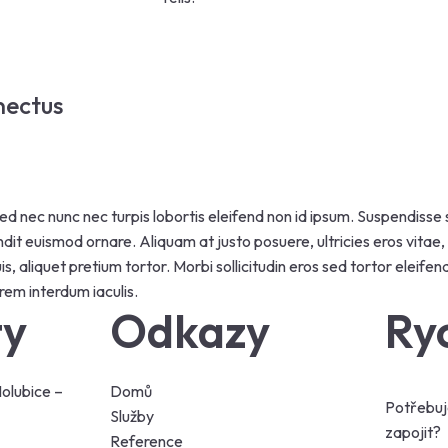
nectus
d nec nunc nec turpis lobortis eleifend non id ipsum. Suspendisse
ndit euismod ornare. Aliquam at justo posuere, ultricies eros vitae,
is, aliquet pretium tortor. Morbi sollicitudin eros sed tortor eleif
orem interdum iaculis.
ty
Odkazy
Ry
olubice –
Domů
Potřebuj
Služby
zapojit?
Reference