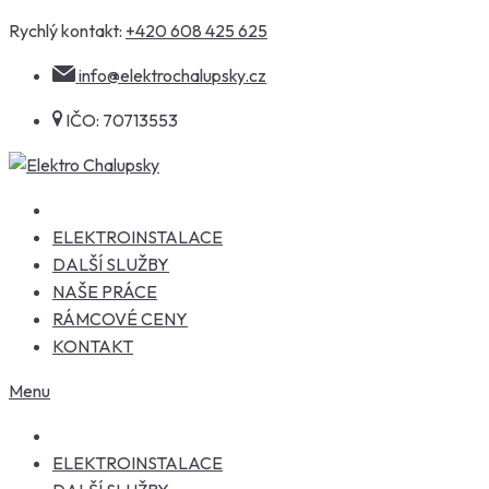
Skip
Rychlý kontakt:
+420 608 425 625
to
info@elektrochalupsky.cz
content
IČO: 70713553
ELEKTROINSTALACE
DALŠÍ SLUŽBY
NAŠE PRÁCE
RÁMCOVÉ CENY
KONTAKT
Menu
ELEKTROINSTALACE