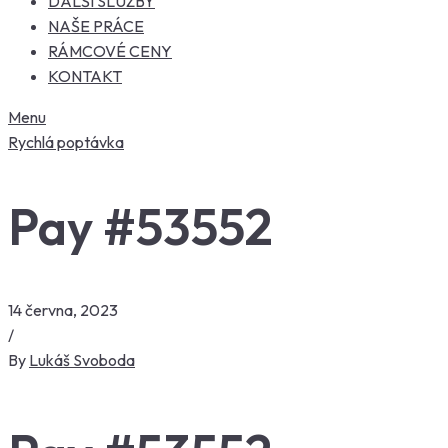
DALŠÍ SLUŽBY
NAŠE PRÁCE
RÁMCOVÉ CENY
KONTAKT
Menu
Rychlá poptávka
Pay #53552
14 června, 2023
/
By
Lukáš Svoboda