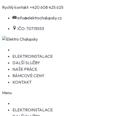
Skip
Rychlý kontakt:
+420 608 425 625
to
info@elektrochalupsky.cz
content
IČO: 70713553
ELEKTROINSTALACE
DALŠÍ SLUŽBY
NAŠE PRÁCE
RÁMCOVÉ CENY
KONTAKT
Menu
ELEKTROINSTALACE