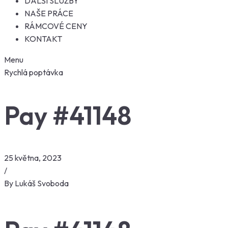
DALŠÍ SLUŽBY
NAŠE PRÁCE
RÁMCOVÉ CENY
KONTAKT
Menu
Rychlá poptávka
Pay #41148
25 května, 2023
/
By
Lukáš Svoboda