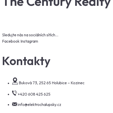
The Century Realty
Sledujte nás na sociálních sítích…
Facebook
Instagram
Kontakty
Buková 73, 252 65 Holubice – Kozinec
+420 608 425 625
info@elektrochalupsky.cz