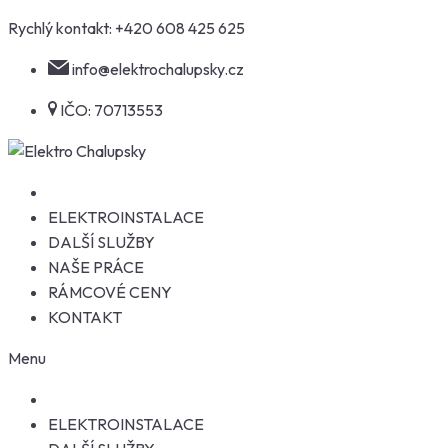
Skip
Rychlý kontakt:
+420 608 425 625
to
info@elektrochalupsky.cz
content
IČO: 70713553
ELEKTROINSTALACE
DALŠÍ SLUŽBY
NAŠE PRÁCE
RÁMCOVÉ CENY
KONTAKT
Menu
ELEKTROINSTALACE