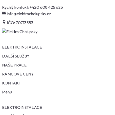
Skip
Rychlý kontakt:
+420 608 425 625
to
info@elektrochalupsky.cz
content
IČO: 70713553
ELEKTROINSTALACE
DALŠÍ SLUŽBY
NAŠE PRÁCE
RÁMCOVÉ CENY
KONTAKT
Menu
ELEKTROINSTALACE