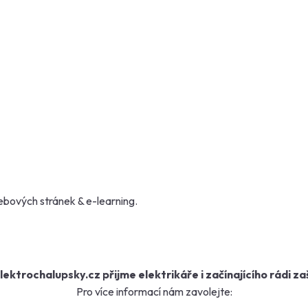
ebových stránek
&
e-learning
.
lektrochalupsky.cz přijme elektrikáře i začínajícího rádi za
Pro více informací nám zavolejte: