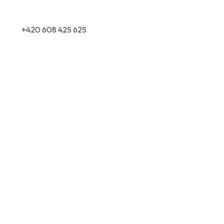
+420 608 425 625
info@elektrochalupsky.cz
Odkazy
Domů
Služby
Reference
Kontakt
Rychlý dotaz